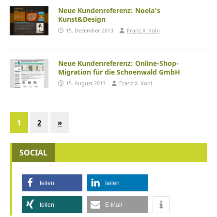
Neue Kundenreferenz: Noela’s
Kunst&Design
15. Dezember 2013
Franz X. Kohl
Neue Kundenreferenz: Online-Shop-
Migration für die Schoenwald GmbH
15. August 2013
Franz X. Kohl
1
2
»
SOCIAL
teilen
teilen
teilen
E-Mail