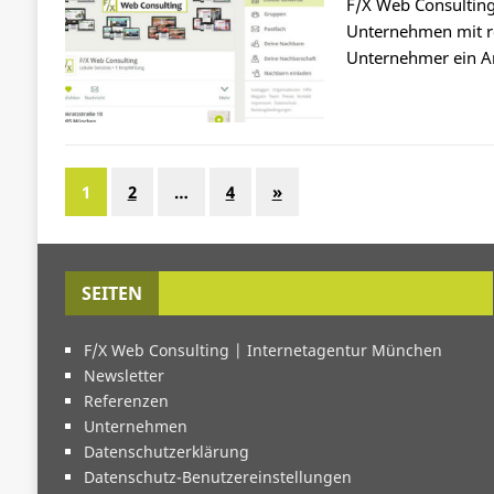
F/X Web Consulting 
Unternehmen mit re
Unternehmer ein An
1
2
…
4
»
SEITEN
F/X Web Consulting | Internetagentur München
Newsletter
Referenzen
Unternehmen
Datenschutzerklärung
Datenschutz-Benutzereinstellungen