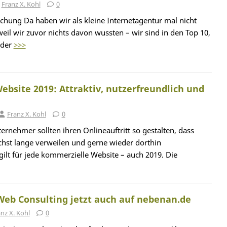
Franz X. Kohl
0
hung Da haben wir als kleine Internetagentur mal nicht
weil wir zuvor nichts davon wussten – wir sind in den Top 10,
 der
>>>
bsite 2019: Attraktiv, nutzerfreundlich und
Franz X. Kohl
0
rnehmer sollten ihren Onlineauftritt so gestalten, dass
hst lange verweilen und gerne wieder dorthin
ilt für jede kommerzielle Website – auch 2019. Die
Web Consulting jetzt auch auf nebenan.de
nz X. Kohl
0