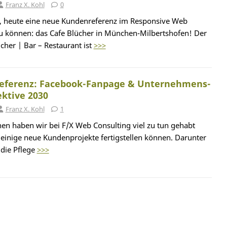
Franz X. Kohl
0
r, heute eine neue Kundenreferenz im Responsive Web
zu können: das Cafe Blücher in München-Milbertshofen! Der
cher | Bar – Restaurant ist
>>>
eferenz: Facebook-Fanpage & Unternehmens-
ektive 2030
Franz X. Kohl
1
hen haben wir bei F/X Web Consulting viel zu tun gehabt
d einige neue Kundenprojekte fertigstellen können. Darunter
 die Pflege
>>>