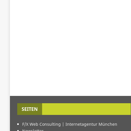
SEITEN
F/X Web Consulting | Internetagentur München
Newsletter