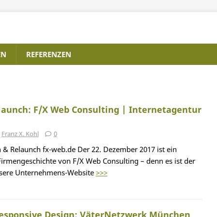
EN
REFERENZEN
launch: F/X Web Consulting | Internetagentur
Franz X. Kohl
0
n & Relaunch fx-web.de Der 22. Dezember 2017 ist ein
Firmengeschichte von F/X Web Consulting – denn es ist der
nsere Unternehmens-Website
>>>
esponsive Design: VäterNetzwerk München