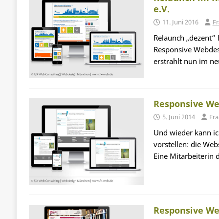
e.V.
11. Juni 2016
Fr
Relaunch „dezent“ 
Responsive Webdesi
erstrahlt nun im n
Responsive We
5. Juni 2014
Fra
Und wieder kann ic
vorstellen: die Web
Eine Mitarbeiterin
Responsive We