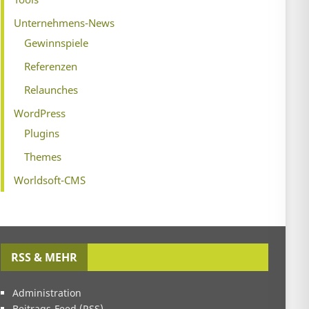
Unternehmens-News
Gewinnspiele
Referenzen
Relaunches
WordPress
Plugins
Themes
Worldsoft-CMS
RSS & MEHR
Administration
Beitrags-Feed (
RSS
)