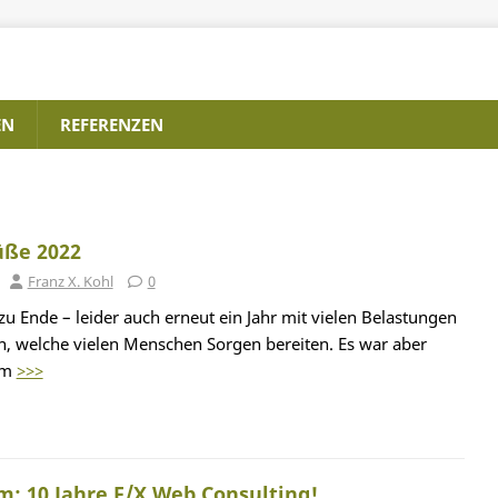
EN
REFERENZEN
üße 2022
Franz X. Kohl
0
zu Ende – leider auch erneut ein Jahr mit vielen Belastungen
, welche vielen Menschen Sorgen bereiten. Es war aber
dem
>>>
: 10 Jahre F/X Web Consulting!