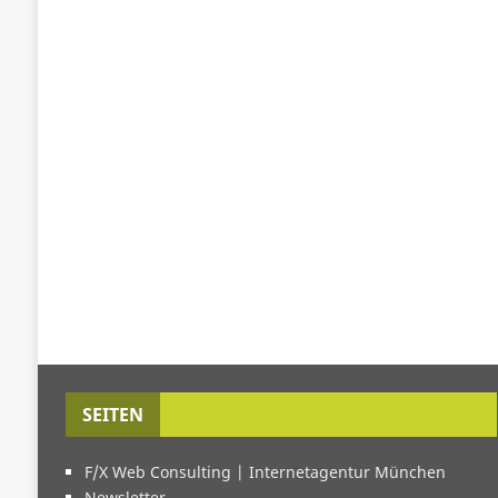
SEITEN
F/X Web Consulting | Internetagentur München
Newsletter