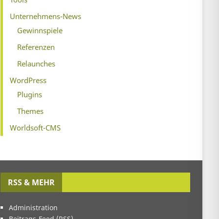
Unternehmens-News
Gewinnspiele
Referenzen
Relaunches
WordPress
Plugins
Themes
Worldsoft-CMS
RSS & MEHR
Administration
Beitrags-Feed (
RSS
)